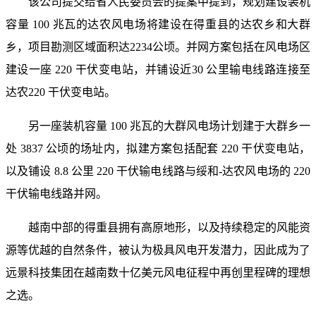
该公司提交给省人民委员会的提案中提到，规划建设装机
容量 100 兆瓦的达农风电场将建设在得重县的达农乡和大群
乡，项目勘测区域面积达2234公顷。并网方案包括在风电场区
建设一座 220 干伏变电站，并铺设近30 公里输电线路连接至
达农220 干伏变电站。
另一座装机容量 100 兆瓦的大群风电场计划建于大群乡一
处 3837 公顷的场址内，拟建方案包括配套 220 干伏变电站，
以及铺设 8.8 公里 220 干伏输电线路与绥和-达农风电场的 220
干伏输电线路并网。
越南中部的得重县拥有高原地形，以及持续稳定的风能资
源等优越的自然条件，被认为极具风电开发潜力，因此成为了
远景科技集团在越南数十亿美元风电征程中再创里程碑的理想
之选。